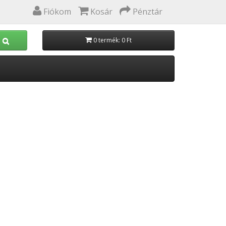
Fiókom
Kosár
Pénztár
0 termék: 0 Ft