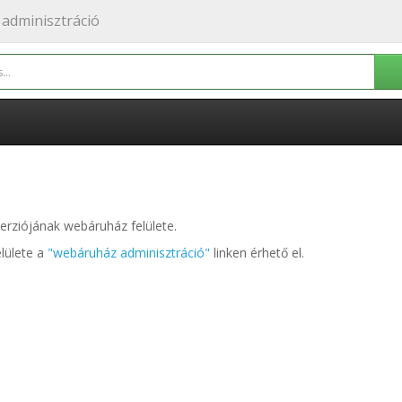
adminisztráció
ziójának webáruház felülete.
lülete a
"webáruház adminisztráció"
linken érhető el.