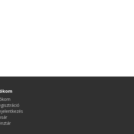
iókom
iókom
gisztráció
jelentkezés
osár
énztár