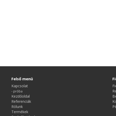
Felső menü
F
Kapcsolat
F
Re
- próba
Kezdőoldal
Be
Referenciák
K
Rólunk
P
Termékek